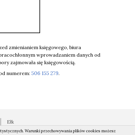
zed zmienianiem księgowego, biura
to z pracochłonnym wprowadzaniem danych od
ory zajmowała się księgowością.
506 155 279
 pod numerem:
.
Ełk
tatystycznych. Warunki przechowywania plików cookies możesz
Projektowanie stron Toruń