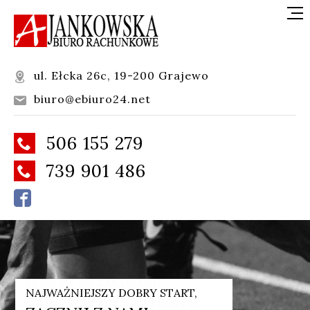
ul. Ełcka 26c, 19-200 Grajewo

biuro@ebiuro24.net

506 155 279

739 901 486


SKUP SIĘ NA ZARABIANIU,
NAJWAŻNIEJSZY DOBRY START,
PAPIERKOWĄ ROBOTĘ